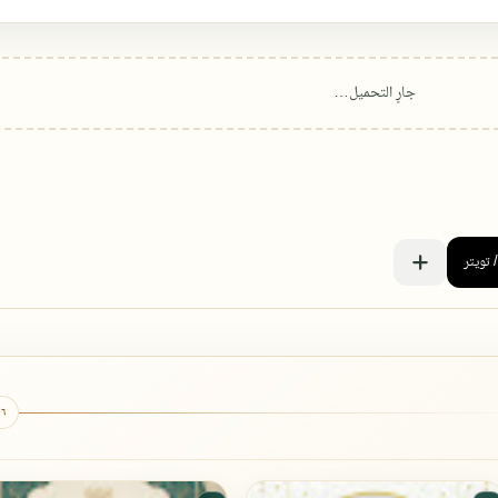
٦ كتب