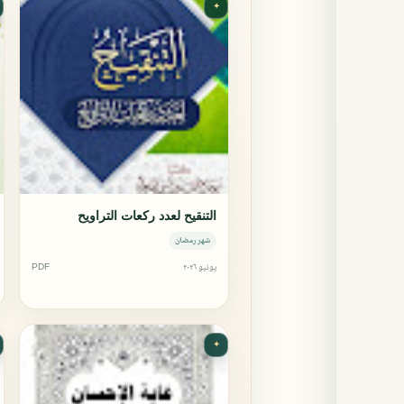
✦
التنقيح لعدد ركعات التراويح
شهر رمضان
يونيو ٢٠٢٦
PDF
✦