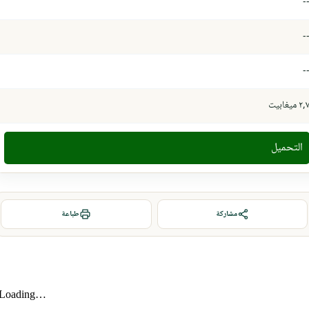
-
-
-
٢, ميغابيت
التحميل
مشاركة
طباعة