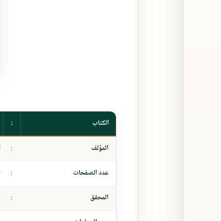
الكتاب
:
المؤلف
:
أ
عدد الصفحات
:
٣
المحقق
:
-