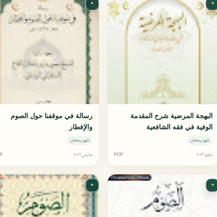
✦
✦
البهجة المرضية شرح المقدمة
رسالة في موقفنا حول الصوم
الوفية في فقه الشافعية
والإفطار
شهر رمضان
شهر رمضان
مايو ٢٠٢٦
PDF
مارس ٢٠٢٦
F
✦
✦