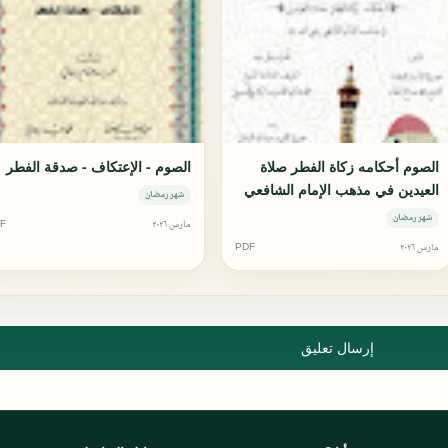
الصوم أحكامه زكاة الفطر صلاة
الصوم - الإعتكاف - صدقة الفطر
العيدين في مذهب الإمام الشافعي
شهر رمضان
رضي الله عنه
شهر رمضان
مارس ٢٠٢٦
F
مارس ٢٠٢٦
PDF
إرسال تعليق