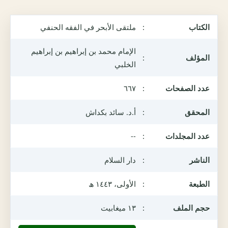
الكتاب
:
ملتقى الأبحر في الفقه الحنفي
الإمام محمد بن إبراهيم بن إبراهيم
المؤلف
:
الخلبي
عدد الصفحات
:
٦٦٧
المحقق
:
أ.د. سائد بكداش
عدد المجلدات
:
--
الناشر
:
دار السلام
الطبعة
:
الأولى، ١٤٤٣ ھ
حجم الملف
:
١٣ ميغابيت