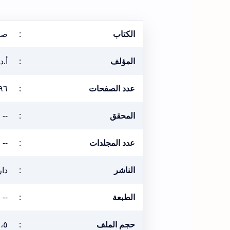
الكتاب
:
صف
المؤلف
:
أ.د
عدد الصفحات
:
٩٦
المحقق
:
--
عدد المجلدات
:
--
الناشر
:
دار
الطبعة
:
--
حجم الملف
:
١،٥ ميغ