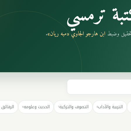
بة ترمسي
بتحقيق وضبط
ابن هارجو الجاوي «مبه ريان»
.
التربية والآداب
التصوف والتزكية
الحديث وعلومه
الرقائق 
٧
٦
٥