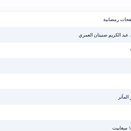
حات رمضانية
. عبد الكريم صنيتان العمري
 المآثر
ابيت