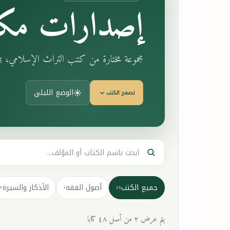
إصدارات مكت
مجموعة مختارة من كتب التراث الإسلامي، 
الوضع الليلي
تصفح الكتب
جميع الكتب
أصول الفقه
الأذكار والسيرة
٣
١
٤٨
يتم عرض ٢ من أصل ٤٨ كتابا