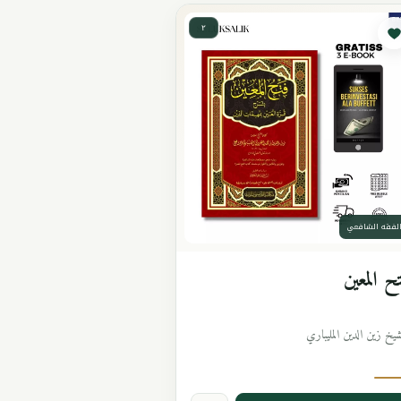
٢
لفقه الشافعي
ح المعين
شيخ زين الدين المليباري