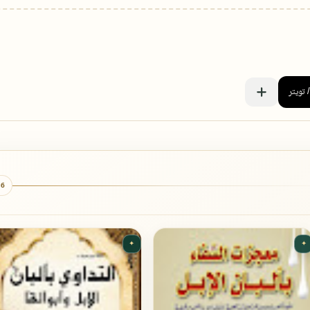
6 كتب
✦
✦