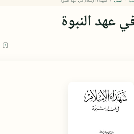
شتى
سية
ي عهد النبوة