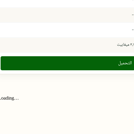
-
-
 ميغابيت
التحميل