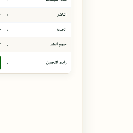
الناشر
:
-
الطبعة
:
-
حجم الملف
:
٣،٢
رابط التحميل
: