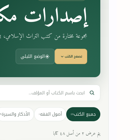
إصدارات مكت
مجموعة مختارة من كتب التراث الإسلامي، 
الوضع الليلي
تصفح الكتب
جميع الكتب
أصول الفقه
الأذكار والسيرة
٣
١
٤٨
يتم عرض ٢ من أصل ٤٨ كتابا