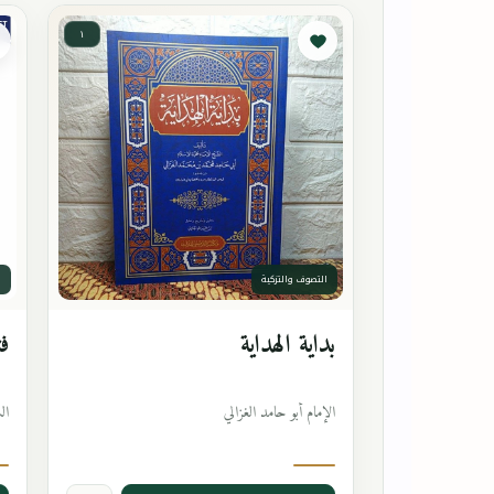
١
التصوف والتزكية
ا
بداية الهداية
فت
الإمام أبو حامد الغزالي
ال