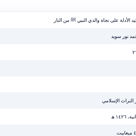
يد الأدلة على نجاة والدي النبي ﷺ من النار
مد نور سويد
٢
 التراث الإسلامي
ية، ١٤٢٦ ھ
ابيت