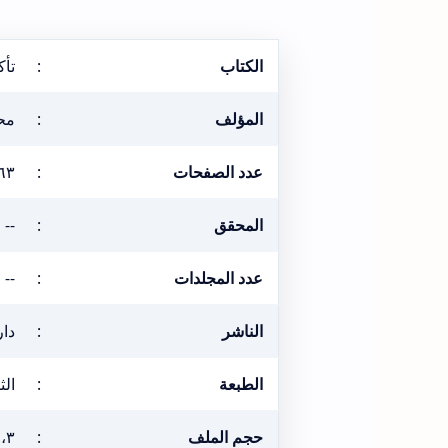
الكتاب
:
تأك
المؤلف
:
مح
عدد الصفحات
:
٦٣
المحقق
:
--
عدد المجلدات
:
--
الناشر
:
دار
الطبعة
:
الثان
حجم الملف
:
٤،٣ ميغ