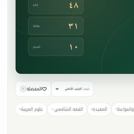
٤٨
كتابا
٣١
مؤلفا
١٠
أقسام
المفضلة
ترتيب
٠
والمواعظ
العقيدة
الفقه الشافعي
علوم العربية
كتب مت
٣
١٠
٧
٢