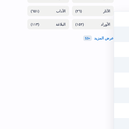
(٦٥١)
(٢٦)
(١١٣)
(١٥٢)