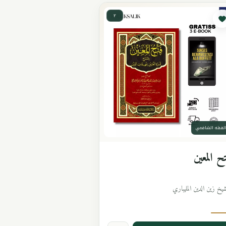
٢
لفقه الشافعي
ح المعين
شيخ زين الدين المليباري