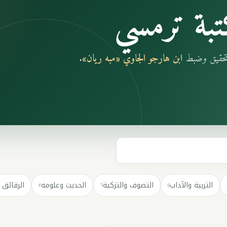
بة ترمسي
بتحقيق وضبط
ابن هارجو الجاوي «مبه ريان»
.
التربية والآداب
التصوف والتزكية
الحديث وعلومه
الرقائق 
٧
٦
٥