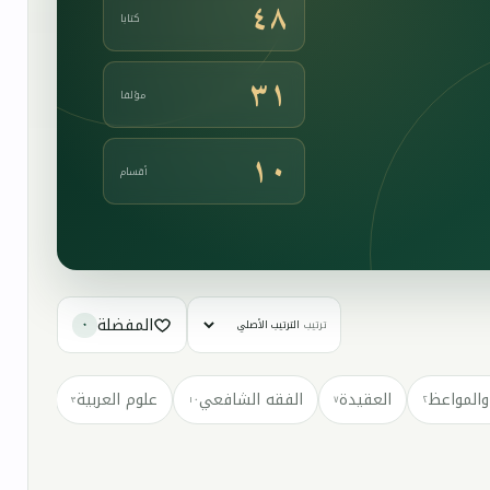
٤٨
كتابا
٣١
مؤلفا
١٠
أقسام
المفضلة
ترتيب
٠
والمواعظ
العقيدة
الفقه الشافعي
علوم العربية
كتب مت
٣
١٠
٧
٢