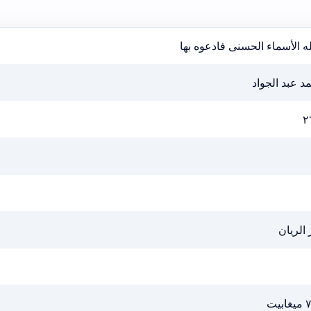
ه الأسماء الحسنى فادعوه بها
د عبد الجواد
٢
 الريان
ابيت