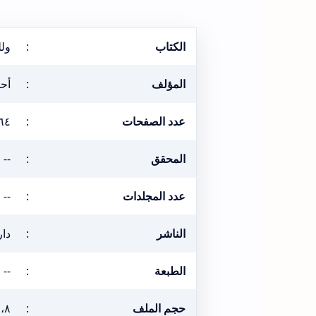
الكتاب
:
ولل
المؤلف
:
أحم
عدد الصفحات
:
٦٤
المحقق
:
--
عدد المجلدات
:
--
الناشر
:
دار
الطبعة
:
--
حجم الملف
:
٧،٨ ميغ