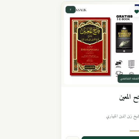
٢
لفقه الشافعي
ح المعين
شيخ زين الدين المليباري