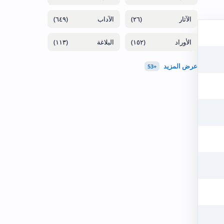
(٦٤٩)
(٢٦)
(١١٣)
(١٥٢)