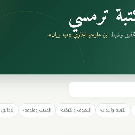
بة ترمسي
بتحقيق وضبط
ابن هارجو الجاوي «مبه ريان»
.
التربية والآداب
التصوف والتزكية
الحديث وعلومه
الرقائق 
٧
٦
٥