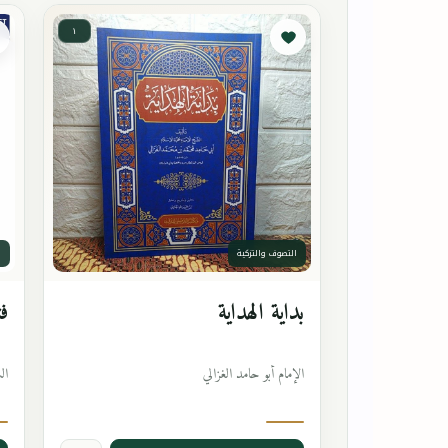
١
التصوف والتزكية
ا
بداية الهداية
فت
الإمام أبو حامد الغزالي
ال