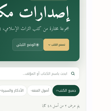
إصدارات مكت
مجموعة مختارة من كتب التراث الإسلامي، 
الوضع الليلي
تصفح الكتب
جميع الكتب
أصول الفقه
الأذكار والسيرة
٣
١
٤٨
يتم عرض ٢ من أصل ٤٨ كتابا