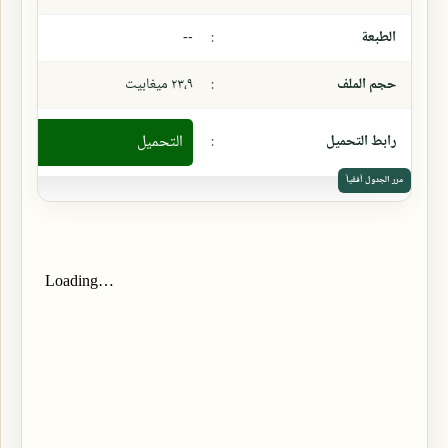
الطبعة
:
--
حجم الملف
:
٢٣،٩ ميغابيت
رابط التحميل
:
التحميل