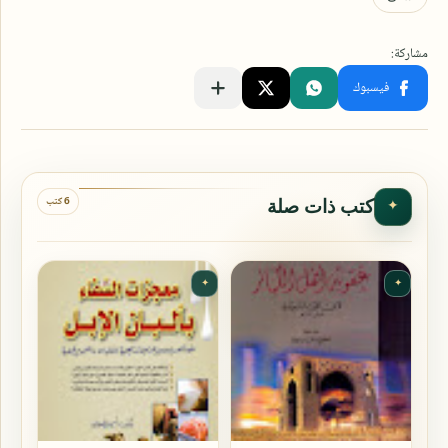
6 كتب
كتب ذات صلة
✦
✦
✦