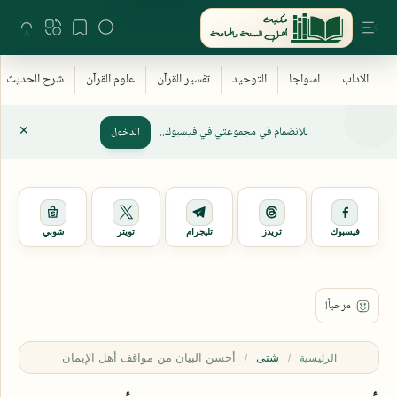
للإنضمام في مجموعتي في فيسبوك..
الدخول
فيسبوك
ثريدز
تليجرام
تويتر
شوبي
شتى
الرئيسية