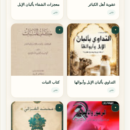
عقوبة أهل الكبائر
معجزات الشفاء بألبان الإبل
شتى
شتى
✦
✦
التداوي بألبان الإبل وأبوالها
كتاب النبات
شتى
شتى
✦
✦