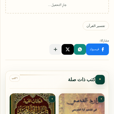
٦ كتب
كتب ذات صلة
✦
✦
✦