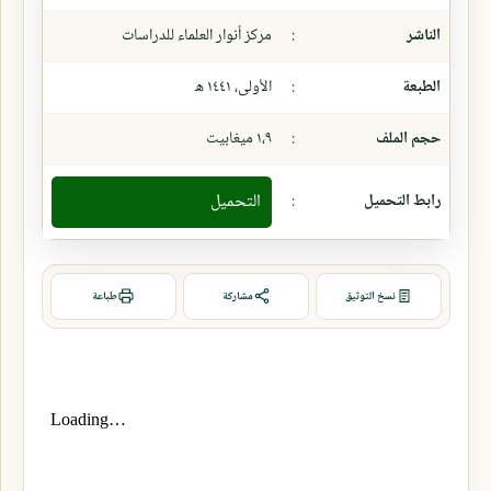
الناشر
:
مركز أنوار العلماء للدراسات
الطبعة
:
الأولى، ١٤٤١ ھ
حجم الملف
:
١،٩ ميغابيت
رابط التحميل
:
التحميل
نسخ التوثيق
مشاركة
طباعة