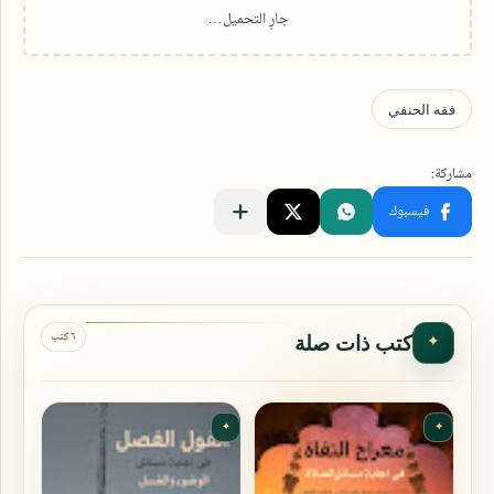
٦ كتب
كتب ذات صلة
✦
✦
✦