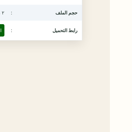
حجم الملف
:
٢ ميغابيت
رابط التحميل
:
ا