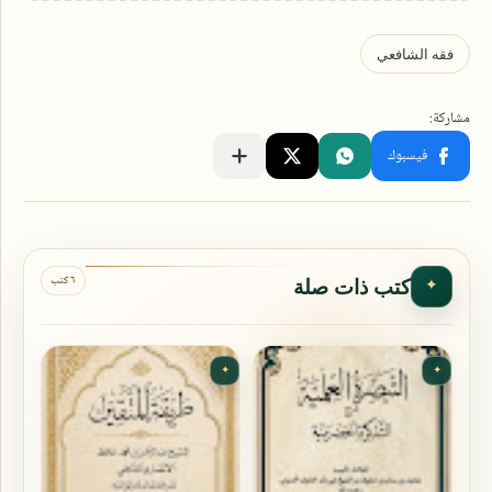
٦ كتب
كتب ذات صلة
✦
✦
✦