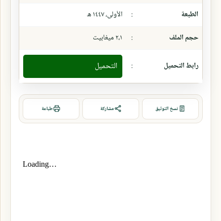
الطبعة
:
الأولى، ١٤٤٧ ھ
حجم الملف
:
٢،١ ميغابيت
رابط التحميل
:
التحميل
نسخ التوثيق
مشاركة
طباعة