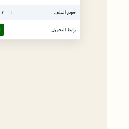
حجم الملف
:
٧،٣ ميغ
رابط التحميل
:
ا