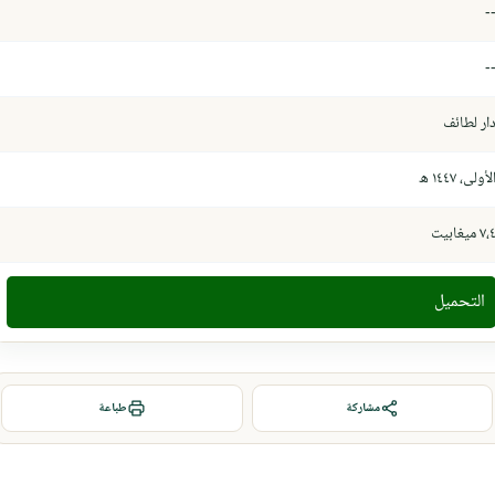
-
-
ار لطائف
لأولى، ١٤٤٧ ھ
٧، ميغابيت
التحميل
مشاركة
طباعة