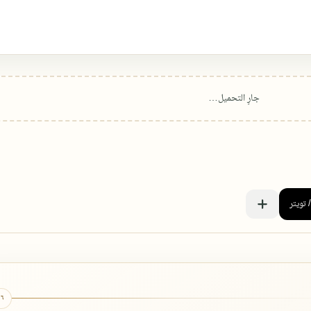
٦ كتب