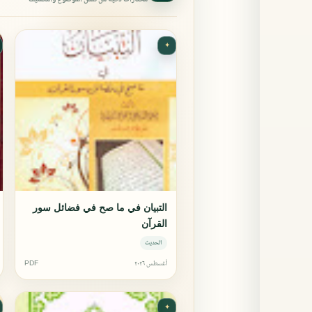
✦
التبيان في ما صح في فضائل سور
القرآن
الحديث
أغسطس ٢٠٢٦
PDF
✦