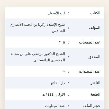
الكتاب
:
لب الأصول
شيخ الإسلام زكريا بن محمد الأنصاري
المؤلف
:
الشافعي
عدد الصفحات
:
٣٠٥
الشيخ الدكتور مرتضى علي بن محمد
المحقق
:
المحمدي الداغستاني
عدد المجلدات
:
--
الناشر
:
دار الفاتح
الطبعة
:
الأولى، ١٤٤٤ ھ
حجم الملف
:
١٨،٤ ميغابيت