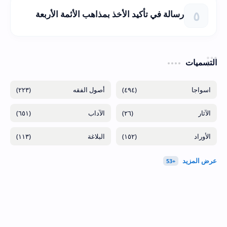
رسالة في تأكيد الأخذ بمذاهب الأئمة الأربعة
التسميات
(٢٢٣)
(٤٩٤)
(٦٥١)
(٢٦)
(١١٣)
(١٥٢)