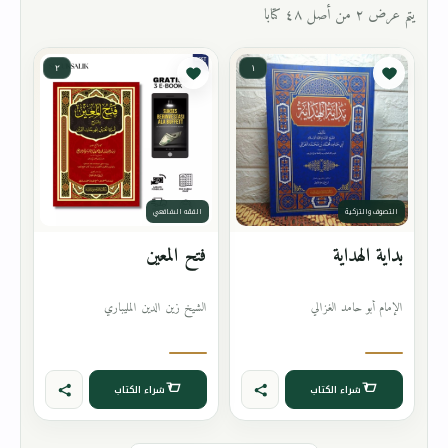
يتم عرض ٢ من أصل ٤٨ كتابا
٢
١
التصوف والتزكية
الفقه الشافعي
بداية الهداية
فتح المعين
الإمام أبو حامد الغزالي
الشيخ زين الدين المليباري
شراء الكتاب
شراء الكتاب