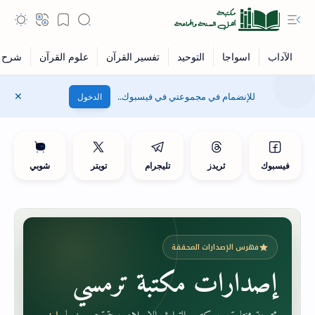
للإنضمام في مجموعتي في فيسبوك..
الدخول
فيسبوك
ثريدز
تليجرام
تويتر
شوبي
فهرس الإصدارات المحققة
إصدارات مكتبة ترمسي