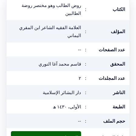
روض الطالب وهو مختصر روضة
الكتاب
:
الطالبين
العلامة الفقيه الشاعر ابن المقري
المؤلف
:
اليماني
عدد الصفحات
:
--
المحقق
:
قاسم محمد آغا النوري
عدد المجلدات
:
٢
الناشر
:
دار البشائر الإسلامية
الطبعة
:
الأولى، ١٤٣٠ ھ
حجم الملف
:
--