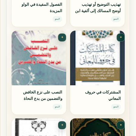
تهذيب التوضيح أو تهذيب
الفصول المفيدة في الواو
أوضح المسالك إلى ألفية ابن
المزيدة
مالك
النحو
النحو
✦
✦
المشتركات في حروف
النصب على نزع الخافض
المعاني
والتضمين من بدع النحاة
والمفسرين
النحو
النحو
✦
✦