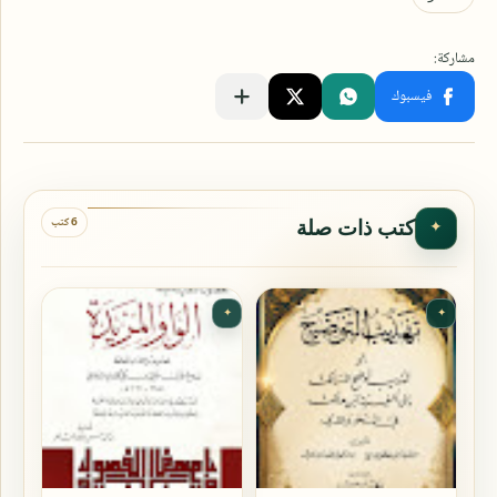
6 كتب
كتب ذات صلة
✦
✦
✦