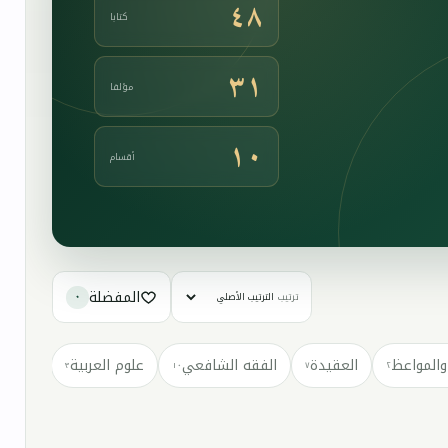
٤٨
كتابا
٣١
مؤلفا
١٠
أقسام
المفضلة
ترتيب
٠
والمواعظ
العقيدة
الفقه الشافعي
علوم العربية
كتب مت
٣
١٠
٧
٢