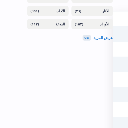
(٦٥١)
(٢٦)
(١١٣)
(١٥٢)