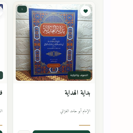
١
التصوف والتزكية
ا
بداية الهداية
فت
الإمام أبو حامد الغزالي
ال