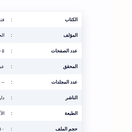
الكتاب
:
فتا
المؤلف
:
الح
عدد الصفحات
:
٠٥
المحقق
:
عبد
عدد المجلدات
:
--
الناشر
:
دار
الطبعة
:
الأول
حجم الملف
:
١٠ ميغابي