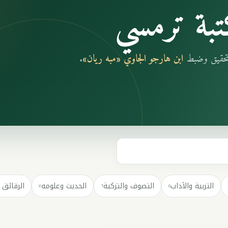
بة ترمسي
بتحقيق وضبط
ابن هارجو الجاوي «مبه ريان»
.
التربية والآداب
التصوف والتزكية
الحديث وعلومه
الرقائق 
٧
٦
٥