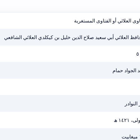
وى العلائي أو الفتاوى المستغربة
افظ العلائي أبي سعيد صلاح الدين خليل بن كيكلدي العلائي الشافعي
٥
 الجواد حمام
 النوادر
ى، ١٤٢١ ھ
ت