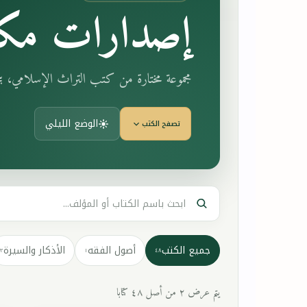
إصدارات مكت
مجموعة مختارة من كتب التراث الإسلامي، 
الوضع الليلي
تصفح الكتب
جميع الكتب
أصول الفقه
الأذكار والسيرة
٣
١
٤٨
يتم عرض ٢ من أصل ٤٨ كتابا