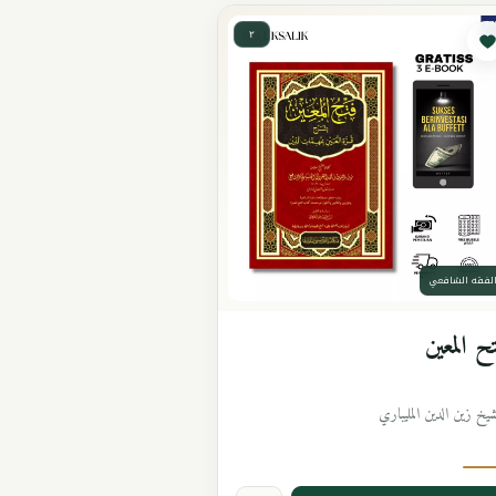
٢
لفقه الشافعي
ح المعين
شيخ زين الدين المليباري