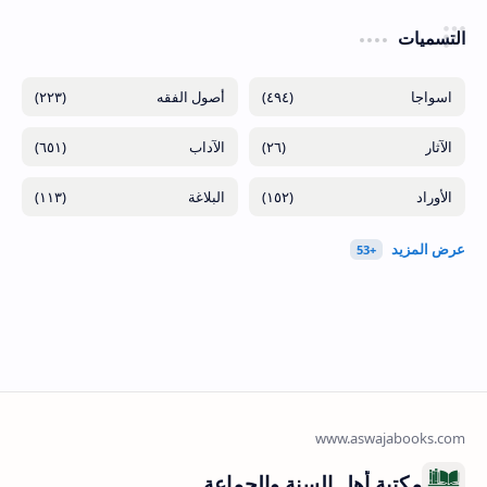
التسميات
(٢٢٣)
(٤٩٤)
(٦٥١)
(٢٦)
(١١٣)
(١٥٢)
مكتبة أهل السنة والجماعة