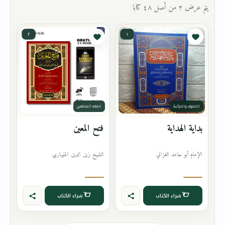
يتم عرض ٢ من أصل ٤٨ كتابا
٢
١
التصوف والتزكية
الفقه الشافعي
بداية الهداية
فتح المعين
الإمام أبو حامد الغزالي
الشيخ زين الدين المليباري
شراء الكتاب
شراء الكتاب