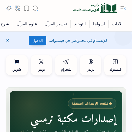
للإنضمام في مجموعتي في فيسبوك..
الدخول
فيسبوك
ثريدز
تليجرام
تويتر
شوبي
فهرس الإصدارات المحققة
إصدارات مكتبة ترمسي