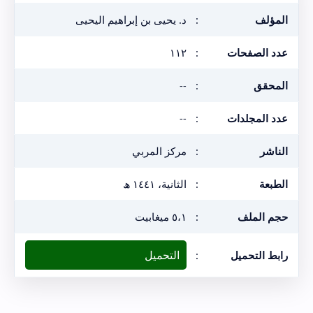
المؤلف
:
د. يحيى بن إبراهيم اليحيى
عدد الصفحات
:
١١٢
المحقق
:
--
عدد المجلدات
:
--
الناشر
:
مركز المربي
الطبعة
:
الثانية، ١٤٤١ ھ
حجم الملف
:
٥،١ ميغابيت
التحميل
رابط التحميل
: