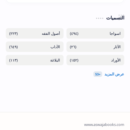
التسميات
(٢٢٣)
(٤٩٤)
(٦٤٩)
(٢٦)
(١١٣)
(١٥٢)