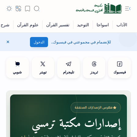
للإنضمام في مجموعتي في فيسبوك..
الدخول
فيسبوك
ثريدز
تليجرام
تويتر
شوبي
فهرس الإصدارات المحققة
إصدارات مكتبة ترمسي