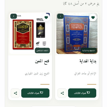
يتم عرض ٢ من أصل ٤٨ كتابا
٢
١
التصوف والتزكية
الفقه الشافعي
بداية الهداية
فتح المعين
الإمام أبو حامد الغزالي
الشيخ زين الدين المليباري
شراء الكتاب
شراء الكتاب