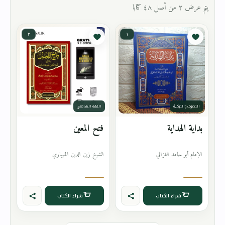
يتم عرض ٢ من أصل ٤٨ كتابا
٢
١
التصوف والتزكية
الفقه الشافعي
بداية الهداية
فتح المعين
الإمام أبو حامد الغزالي
الشيخ زين الدين المليباري
شراء الكتاب
شراء الكتاب