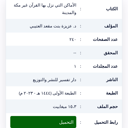
الأماكن التي نزل بها القرآن غير مكة
الكتاب
:
والمدينة
المؤلف
:
د. عزيزة بنت مقعد العتيبي
عدد الصفحات
:
٢٤٠
المحقق
:
--
عدد المجلدات
:
١
الناشر
:
دار تفسير للنشر والتوزيع
الطبعة
:
الطبعة الأولى (١٤٤٤ هـ - ٢٠٢٣ م)
حجم الملف
:
١٥،٣ ميغابيت
التحميل
رابط التحميل
: