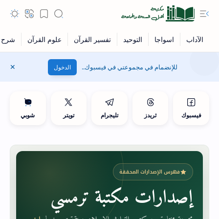
للإنضمام في مجموعتي في فيسبوك..
الدخول
فيسبوك
ثريدز
تليجرام
تويتر
شوبي
فهرس الإصدارات المحققة
إصدارات مكتبة ترمسي