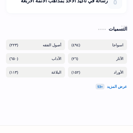
رسالة في تأكيد الأخذ بمذاهب الأئمة الأربعة
التسميات
(٢٢٣)
(٤٩٤)
(٦٥٠)
(٢٦)
(١١٣)
(١٥٢)