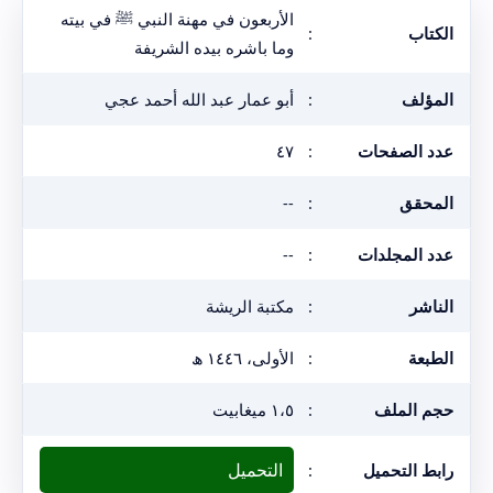
الأربعون في مهنة النبي ﷺ في بيته
الكتاب
:
وما باشره بيده الشريفة
المؤلف
:
أبو عمار عبد الله أحمد عجي
عدد الصفحات
:
٤٧
المحقق
:
--
عدد المجلدات
:
--
الناشر
:
مكتبة الريشة
الطبعة
:
الأولى، ١٤٤٦ ھ
حجم الملف
:
١،٥ ميغابيت
التحميل
رابط التحميل
: