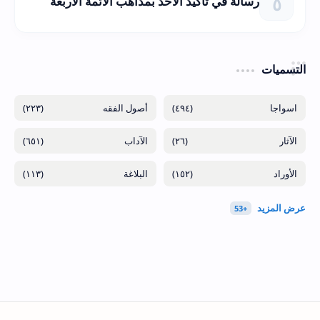
رسالة في تأكيد الأخذ بمذاهب الأئمة الأربعة
التسميات
(٢٢٣)
(٤٩٤)
(٦٥١)
(٢٦)
(١١٣)
(١٥٢)