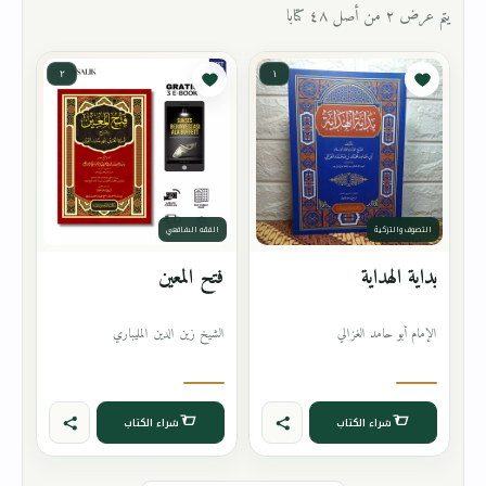
يتم عرض ٢ من أصل ٤٨ كتابا
٢
١
التصوف والتزكية
الفقه الشافعي
بداية الهداية
فتح المعين
الإمام أبو حامد الغزالي
الشيخ زين الدين المليباري
شراء الكتاب
شراء الكتاب