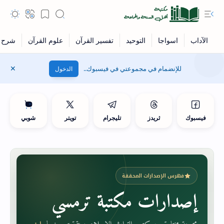
للإنضمام في مجموعتي في فيسبوك..
الدخول
فيسبوك
ثريدز
تليجرام
تويتر
شوبي
فهرس الإصدارات المحققة
إصدارات مكتبة ترمسي