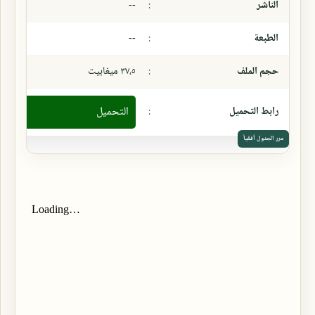
الناشر
:
--
الطبعة
:
--
حجم الملف
:
٣٧،٥ ميغابيت
رابط التحميل
:
التحميل