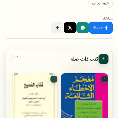
6 كتب
كتب ذات صلة
✦
✦
✦