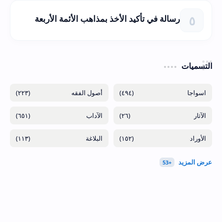
رسالة في تأكيد الأخذ بمذاهب الأئمة الأربعة
التسميات
(٢٢٣)
(٤٩٤)
(٦٥١)
(٢٦)
(١١٣)
(١٥٢)