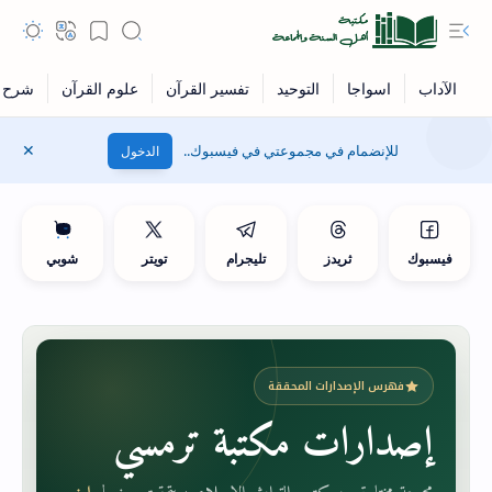
للإنضمام في مجموعتي في فيسبوك..
الدخول
فيسبوك
ثريدز
تليجرام
تويتر
شوبي
فهرس الإصدارات المحققة
إصدارات مكتبة ترمسي