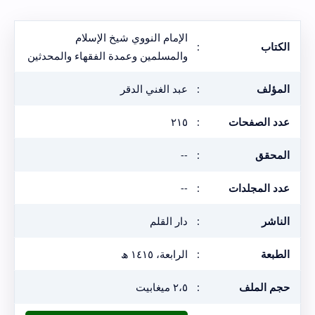
الإمام النووي شيخ الإسلام
الكتاب
:
والمسلمين وعمدة الفقهاء والمحدثين
المؤلف
:
عبد الغني الدقر
عدد الصفحات
:
٢١٥
المحقق
:
--
عدد المجلدات
:
--
الناشر
:
دار القلم
الطبعة
:
الرابعة، ١٤١٥ ھ
حجم الملف
:
٢،٥ ميغابيت