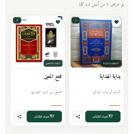
يتم عرض ٢ من أصل ٤٨ كتابا
٢
١
التصوف والتزكية
الفقه الشافعي
بداية الهداية
فتح المعين
الإمام أبو حامد الغزالي
الشيخ زين الدين المليباري
شراء الكتاب
شراء الكتاب