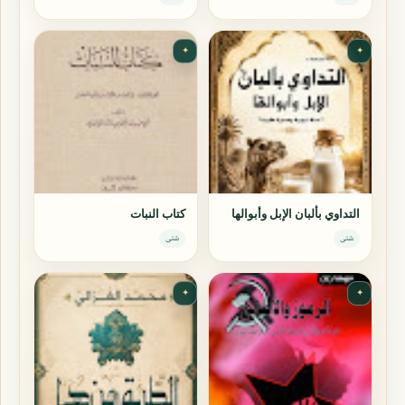
✦
✦
التداوي بألبان الإبل وأبوالها
كتاب النبات
شتى
شتى
✦
✦