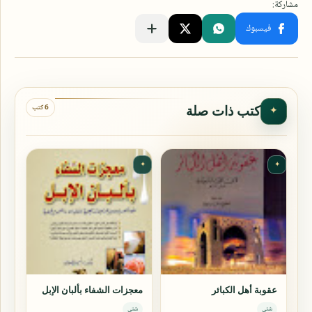
6 كتب
كتب ذات صلة
✦
✦
✦
عقوبة أهل الكبائر
معجزات الشفاء بألبان الإبل
شتى
شتى