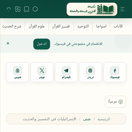
للإنضمام في مجموعتي في فيسبوك..
الدخول
فيسبوك
ثريدز
تليجرام
تويتر
شوبي
شتى
الرئيسية