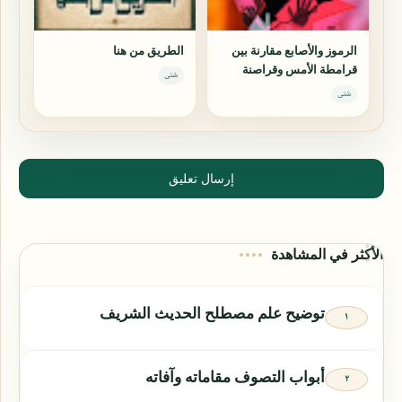
الرموز والأصابع مقارنة بين
الطريق من هنا
قرامطة الأمس وقراصنة
شتى
اليوم
شتى
إرسال تعليق
الأكثر في المشاهدة
توضيح علم مصطلح الحديث الشريف
أبواب التصوف مقاماته وآفاته