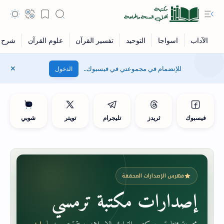
للإنضمام في مجموعتي في فيسبوك..
الدخول
فيسبوك
ثريدز
تليجرام
تويتر
شوبي
فهرس الإصدارات المحققة
إصدارات مكتبة ترمسي