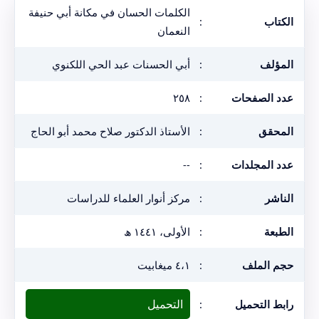
الكلمات الحسان في مكانة أبي حنيفة
الكتاب
:
النعمان
المؤلف
:
أبي الحسنات عبد الحي اللكنوي
عدد الصفحات
:
٢٥٨
المحقق
:
الأستاذ الدكتور صلاح محمد أبو الحاج
عدد المجلدات
:
--
الناشر
:
مركز أنوار العلماء للدراسات
الطبعة
:
الأولى، ١٤٤١ ھ
حجم الملف
:
٤،١ ميغابيت
التحميل
رابط التحميل
: