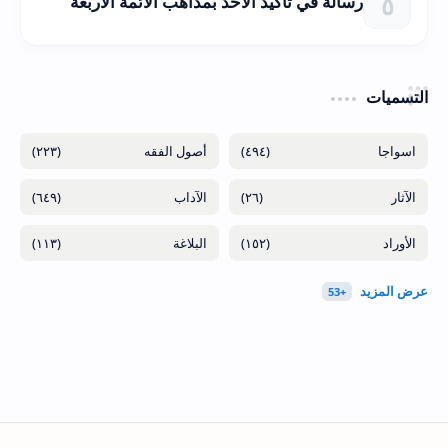
رسالة في تأكيد الأخذ بمذاهب الأئمة الأربعة
التسميات
(٢٢٣)
(٤٩٤)
(٦٤٩)
(٢٦)
(١١٣)
(١٥٢)