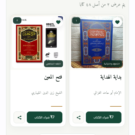
يتم عرض ٢ من أصل ٤٨ كتابا
٢
١
التصوف والتزكية
الفقه الشافعي
بداية الهداية
فتح المعين
الإمام أبو حامد الغزالي
الشيخ زين الدين المليباري
شراء الكتاب
شراء الكتاب