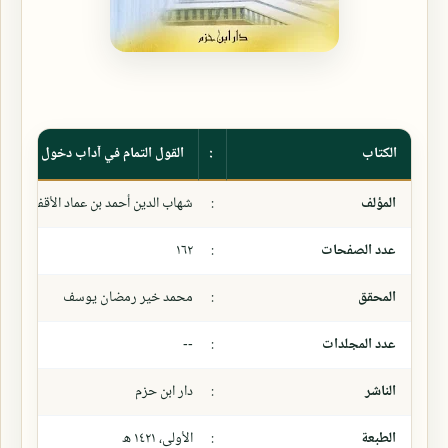
الكتاب
:
القول التمام في آداب دخول الحمام
المؤلف
:
شهاب الدين أحمد بن عماد الأقفهسي ال
عدد الصفحات
:
١٦٢
المحقق
:
محمد خير رمضان يوسف
عدد المجلدات
:
--
الناشر
:
دار ابن حزم
الطبعة
:
الأولى، ١٤٢١ ھ