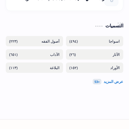
التسميات
(٢٢٣)
(٤٩٤)
(٦٥١)
(٢٦)
(١١٣)
(١٥٢)