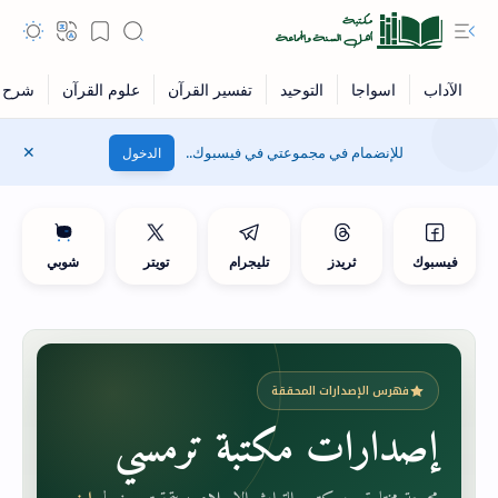
للإنضمام في مجموعتي في فيسبوك..
الدخول
فيسبوك
ثريدز
تليجرام
تويتر
شوبي
فهرس الإصدارات المحققة
إصدارات مكتبة ترمسي