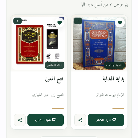
يتم عرض ٢ من أصل ٤٨ كتابا
٢
١
التصوف والتزكية
الفقه الشافعي
بداية الهداية
فتح المعين
الإمام أبو حامد الغزالي
الشيخ زين الدين المليباري
شراء الكتاب
شراء الكتاب