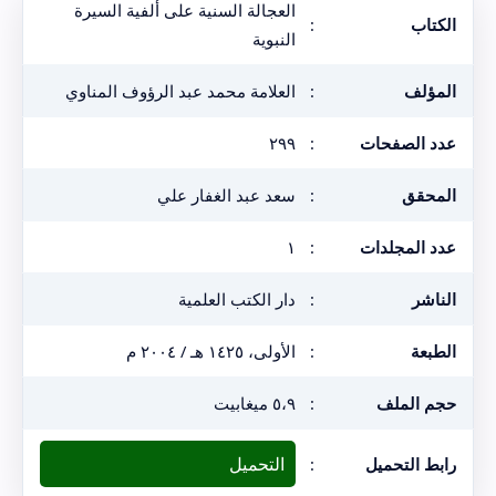
العجالة السنية على ألفية السيرة
الكتاب
:
النبوية
المؤلف
:
العلامة محمد عبد الرؤوف المناوي
عدد الصفحات
:
٢٩٩
المحقق
:
سعد عبد الغفار علي
عدد المجلدات
:
١
الناشر
:
دار الكتب العلمية
الطبعة
:
الأولى، ١٤٢٥ هـ / ٢٠٠٤ م
حجم الملف
:
٥،٩ ميغابيت
التحميل
رابط التحميل
: