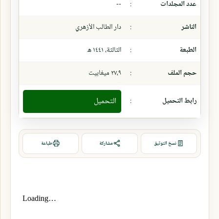
عدد المجلدات
:
--
الناشر
:
دار الطالب الأزهري
الطبعة
:
الثالثة، ١٤٤١ ھ
حجم الملف
:
٢٧،٩ ميغابيت
رابط التحميل
:
التحميل
نسخ التوثيق
مشاركة
طباعة