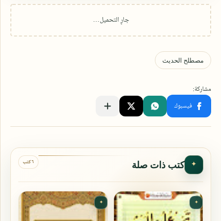
٦ كتب
كتب ذات صلة
✦
✦
✦