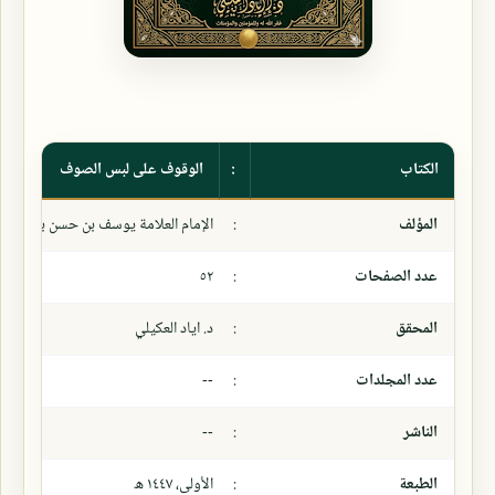
الكتاب
:
الوقوف على لبس الصوف
المؤلف
:
الإمام العلامة يوسف بن حسن بن عبد اله
عدد الصفحات
:
٥٢
المحقق
:
د. اياد العكيلي
عدد المجلدات
:
--
الناشر
:
--
الطبعة
:
الأولى، ١٤٤٧ ھ