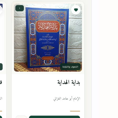
١
التصوف والتزكية
ا
بداية الهداية
فت
الإمام أبو حامد الغزالي
ال