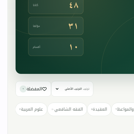
٤٨
كتابا
٣١
مؤلفا
١٠
أقسام
المفضلة
ترتيب
٠
والمواعظ
العقيدة
الفقه الشافعي
علوم العربية
كتب مت
٣
١٠
٧
٢