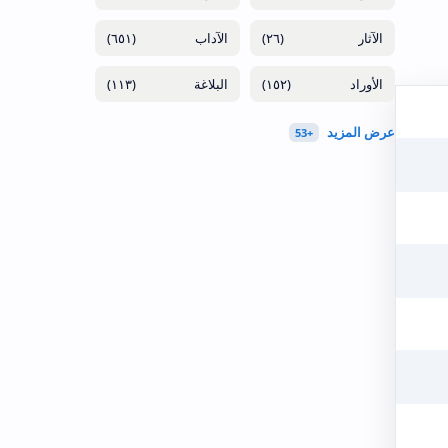
(٦٥١)
(٢٦)
(١١٣)
(١٥٢)