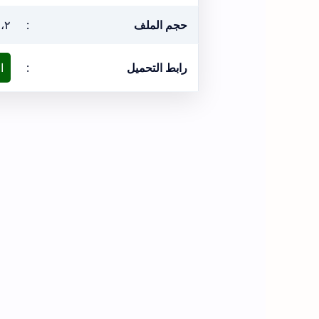
حجم الملف
:
٨،٢ ميغ
رابط التحميل
:
ا