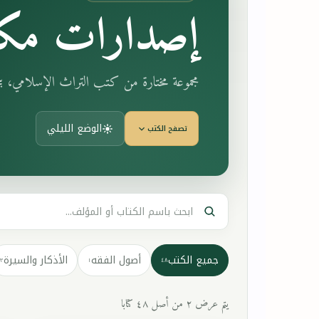
إصدارات مكت
مجموعة مختارة من كتب التراث الإسلامي، 
الوضع الليلي
تصفح الكتب
جميع الكتب
أصول الفقه
الأذكار والسيرة
٣
١
٤٨
يتم عرض ٢ من أصل ٤٨ كتابا