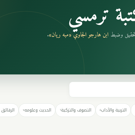
بة ترمسي
بتحقيق وضبط
ابن هارجو الجاوي «مبه ريان»
.
التربية والآداب
التصوف والتزكية
الحديث وعلومه
الرقائق 
٧
٦
٥