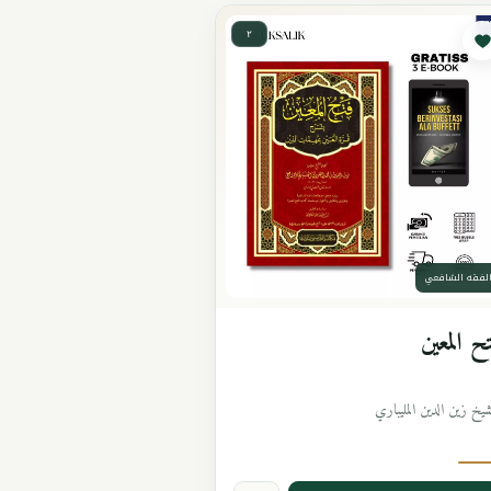
٢
لفقه الشافعي
ح المعين
شيخ زين الدين المليباري