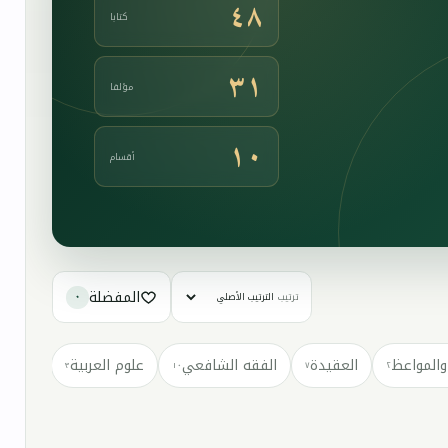
٤٨
كتابا
٣١
مؤلفا
١٠
أقسام
المفضلة
ترتيب
٠
والمواعظ
العقيدة
الفقه الشافعي
علوم العربية
كتب مت
٣
١٠
٧
٢