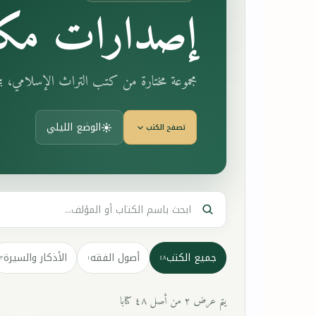
إصدارات مكت
مجموعة مختارة من كتب التراث الإسلامي، 
الوضع الليلي
تصفح الكتب
جميع الكتب
أصول الفقه
الأذكار والسيرة
٣
١
٤٨
يتم عرض ٢ من أصل ٤٨ كتابا