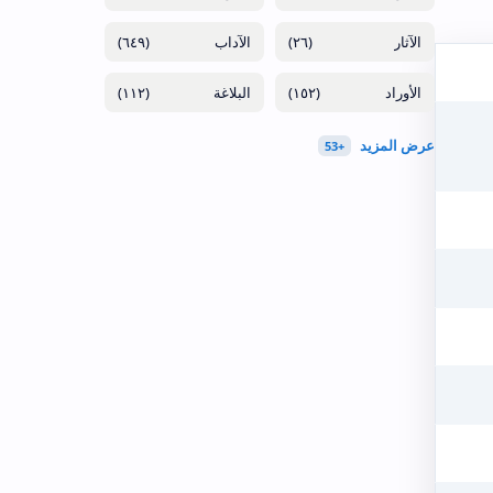
(٦٤٩)
(٢٦)
(١١٢)
(١٥٢)