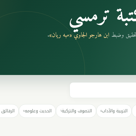
بة ترمسي
بتحقيق وضبط
ابن هارجو الجاوي «مبه ريان»
.
التربية والآداب
التصوف والتزكية
الحديث وعلومه
الرقائق 
٧
٦
٥