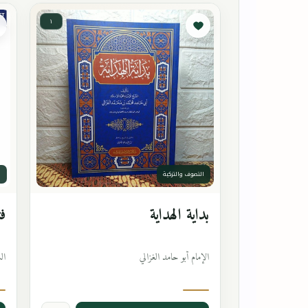
١
التصوف والتزكية
ا
بداية الهداية
فت
الإمام أبو حامد الغزالي
ال