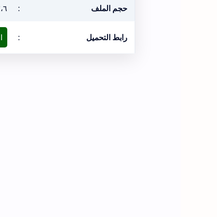
حجم الملف
:
٣،٦ ميغ
رابط التحميل
:
ا