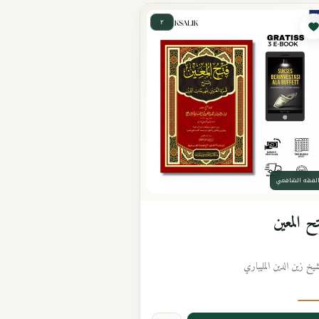
٢
لفقه الشافعي
ح المعين
شيخ زين الدين المليباري