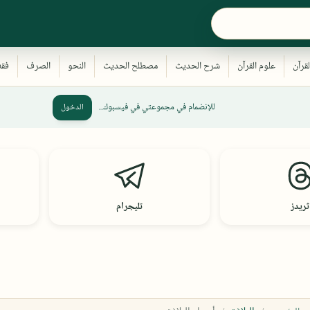
للإنضمام في مجموعتي في فيسبوك..
الدخول
ثريدز
تليجرام