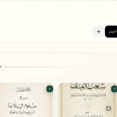
6 كتب
✦
✦