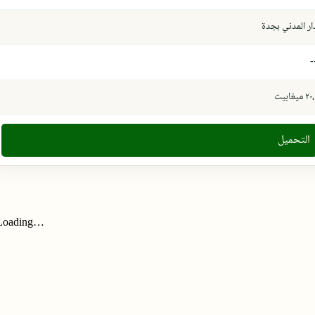
ار المدني بجدة
-
٢ ميغابيت
التحميل