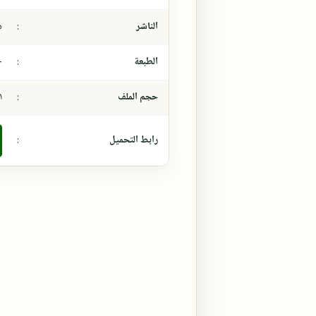
الناشر
:
د
الطبعة
:
-
حجم الملف
:
٠،١
رابط التحميل
: