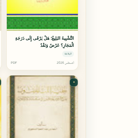
التَّشْبِيهُ البَلِيغُ؛ هَلْ يَرْقَى إِلَى دَرَجَةِ
الْمَجَازِ؟ عَرْضٌ وَنَقْدٌ
البلاغة
أغسطس 2026
PDF
✦