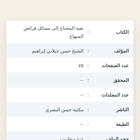
بغية المحتاج إلى مسائل فرائض
الكتاب
:
المنهاج
المؤلف
:
الشيخ حسن جيلاني إبراهيم
عدد الصفحات
:
٧٥
المحقق
:
--
عدد المجلدات
:
--
الناشر
:
مكتبة حسن البصري
الطبعة
:
--
حجم الملف
:
١،١ ميغابيت