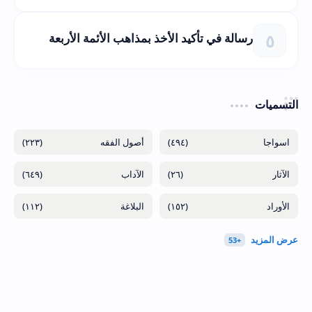
رسالة في تأكيد الأخذ بمذاهب الأئمة الأربعة
التسميات
(٢٢٣)
(٤٩٤)
(٦٤٩)
(٢٦)
(١١٢)
(١٥٢)