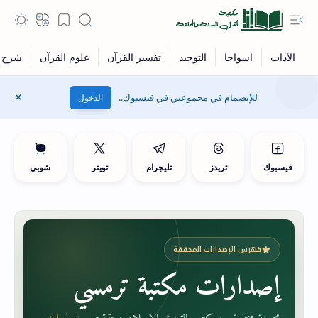
للإنضمام في مجموعتي في فيسبوك..
الدخول
فيسبوك
ثريدز
تليجرام
تويتر
شوبي
فهرس الإصدارات المحققة
إصدارات مكتبة ترمسي