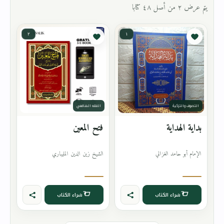
يتم عرض ٢ من أصل ٤٨ كتابا
٢
١
التصوف والتزكية
الفقه الشافعي
بداية الهداية
فتح المعين
الإمام أبو حامد الغزالي
الشيخ زين الدين المليباري
شراء الكتاب
شراء الكتاب