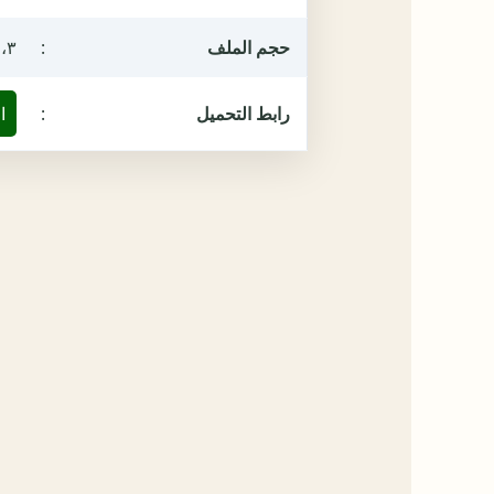
حجم الملف
:
٤،٣ ميغ
رابط التحميل
:
ا