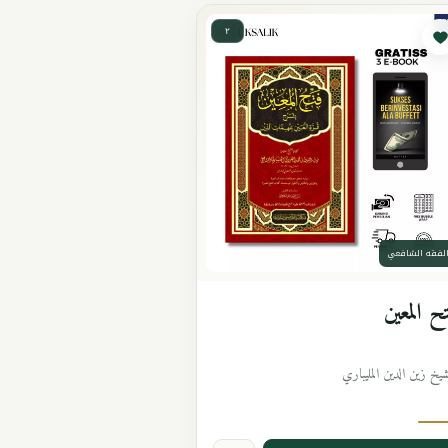
٢
لفقه الشافعي
ح المعين
شيخ زين الدين المليباري