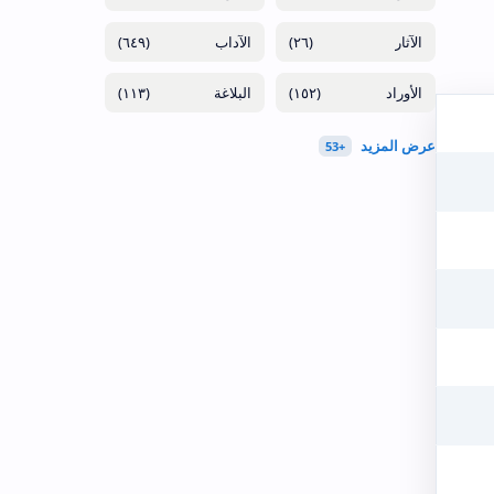
(٦٤٩)
(٢٦)
(١١٣)
(١٥٢)