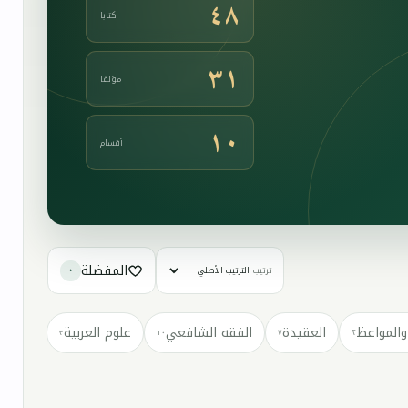
٤٨
كتابا
٣١
مؤلفا
١٠
أقسام
المفضلة
ترتيب
٠
والمواعظ
العقيدة
الفقه الشافعي
علوم العربية
كتب مت
٣
١٠
٧
٢