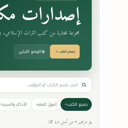
إصدارات مكت
مجموعة مختارة من كتب التراث الإسلامي، 
الوضع الليلي
تصفح الكتب
جميع الكتب
أصول الفقه
الأذكار والسيرة
٣
١
٤٨
يتم عرض ٢ من أصل ٤٨ كتابا