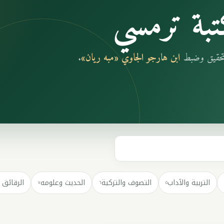
بة ترمسي
بتحقيق وضبط
ابن هارجو الجاوي «مبه ريان»
.
التربية والآداب
التصوف والتزكية
الحديث وعلومه
الرقائق 
٧
٦
٥