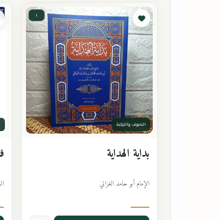
١
التصوف والتزكية
ا
بداية الهداية
فت
الإمام أبو حامد الغزالي
ال