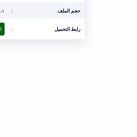
حجم الملف
:
٦،١ ميغ
رابط التحميل
:
ا