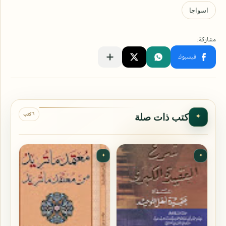
٦ كتب
كتب ذات صلة
✦
✦
✦