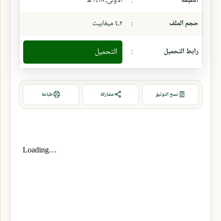
الطبعة
:
الأولى، ١٤٢٨ ھ
حجم الملف
:
٤،٢ ميغابيت
رابط التحميل
:
التحميل
نسخ التوثيق
مشاركة
طباعة