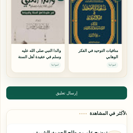
منافيات التوحيد في الفكر
والدا النبي صلى الله عليه
الوهابي
وسلم في عقيدة أهل السنة
والجماعة
اسواجا
اسواجا
إرسال تعليق
الأكثر في المشاهدة
توضيح علم مصطلح الحديث الشريف