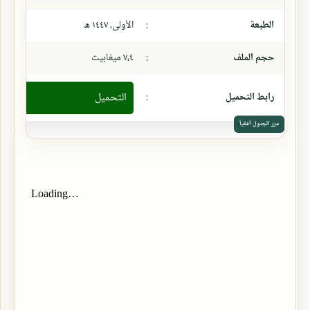
الطبعة
:
الأولى، ١٤٤٧ ھ
حجم الملف
:
٧،٤ ميغابيت
رابط التحميل
:
التحميل