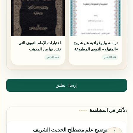
دراسة ببليوغرافية عن شروح
اختيارات الإمام النووي التي
«المنهاج» للنووي المطبوعة
تفرد بها من المذهب
والمخطوطة والمفقودة
الشافعي دراسة مقارنة
فقه الشافعي
فقه الشافعي
إرسال تعليق
الأكثر في المشاهدة
توضيح علم مصطلح الحديث الشريف