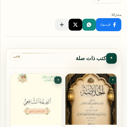
6 كتب
كتب ذات صلة
✦
✦
✦