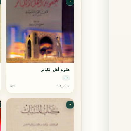
✦
عقوبة أهل الكبائر
شتى
أغسطس ٢٠٢٦
PDF
✦