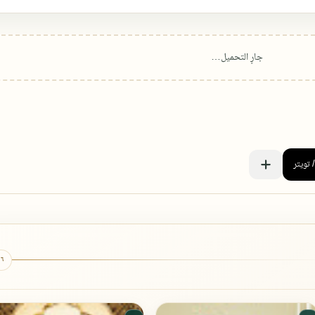
٦ كتب