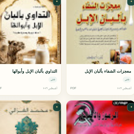
✦
✦
معجزات الشفاء بألبان الإبل
التداوي بألبان الإبل وأبوالها
شتى
شتى
أغسطس ٢٠٢٦
PDF
أغسطس ٢٠٢٦
F
✦
✦