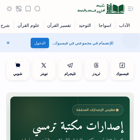
للإنضمام في مجموعتي في فيسبوك..
الدخول
فيسبوك
ثريدز
تليجرام
تويتر
شوبي
فهرس الإصدارات المحققة
إصدارات مكتبة ترمسي