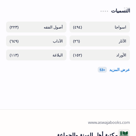
التسميات
(٢٢٣)
(٤٩٤)
(٦٤٩)
(٢٦)
(١١٣)
(١٥٢)
مكتبة أهل السنة والجماعة