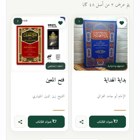
يتم عرض ٢ من أصل ٤٨ كتابا
٢
١
التصوف والتزكية
الفقه الشافعي
بداية الهداية
فتح المعين
الإمام أبو حامد الغزالي
الشيخ زين الدين المليباري
شراء الكتاب
شراء الكتاب