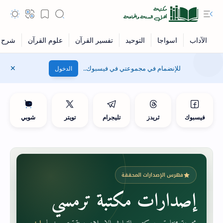
للإنضمام في مجموعتي في فيسبوك..
الدخول
فيسبوك
ثريدز
تليجرام
تويتر
شوبي
فهرس الإصدارات المحققة
إصدارات مكتبة ترمسي