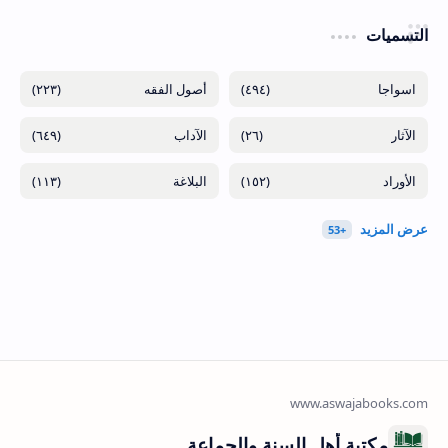
التسميات
(٢٢٣)
(٤٩٤)
(٦٤٩)
(٢٦)
(١١٣)
(١٥٢)
مكتبة أهل السنة والجماعة