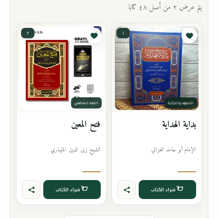
يتم عرض ٢ من أصل ٤٨ كتابا
٢
١
التصوف والتزكية
الفقه الشافعي
بداية الهداية
فتح المعين
الإمام أبو حامد الغزالي
الشيخ زين الدين المليباري
شراء الكتاب
شراء الكتاب