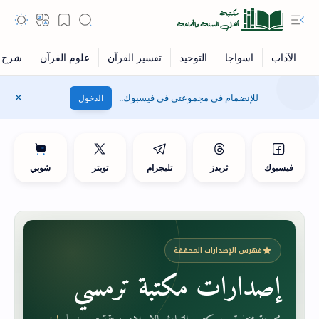
للإنضمام في مجموعتي في فيسبوك..
الدخول
فيسبوك
ثريدز
تليجرام
تويتر
شوبي
فهرس الإصدارات المحققة
إصدارات مكتبة ترمسي