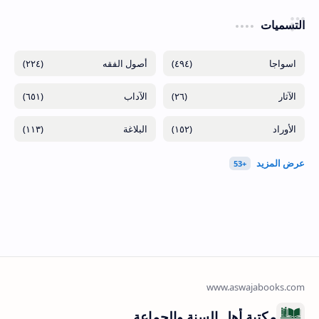
التسميات
(٢٢٤)
(٤٩٤)
(٦٥١)
(٢٦)
(١١٣)
(١٥٢)
مكتبة أهل السنة والجماعة