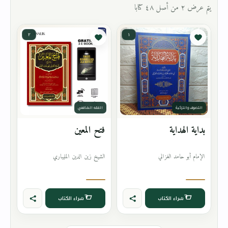
يتم عرض ٢ من أصل ٤٨ كتابا
٢
١
التصوف والتزكية
الفقه الشافعي
بداية الهداية
فتح المعين
الإمام أبو حامد الغزالي
الشيخ زين الدين المليباري
شراء الكتاب
شراء الكتاب