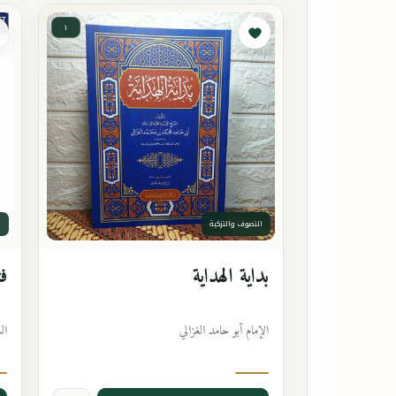
١
التصوف والتزكية
ا
بداية الهداية
فت
الإمام أبو حامد الغزالي
ال