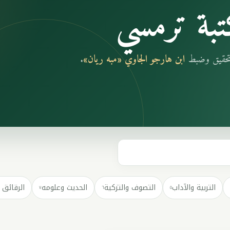
بة ترمسي
بتحقيق وضبط
ابن هارجو الجاوي «مبه ريان»
.
التربية والآداب
التصوف والتزكية
الحديث وعلومه
الرقائق 
٧
٦
٥