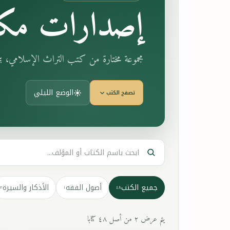
إصدارات مكت
مجموعة مختارة من كتب التراث الإسلامي، 
الوضع الليلي
تصفح الكتب
جميع الكتب
أصول الفقه
الأذكار والسيرة
٣
١
٤٨
يتم عرض ٢ من أصل ٤٨ كتابا