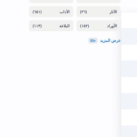
(٦٥١)
(٢٦)
(١١٣)
(١٥٢)