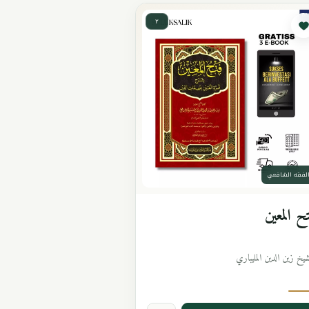
٢
لفقه الشافعي
ح المعين
شيخ زين الدين المليباري