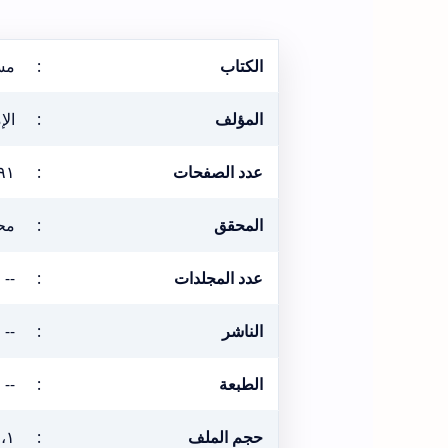
الكتاب
:
مسن
المؤلف
:
الإ
عدد الصفحات
:
٩١
المحقق
:
مح
عدد المجلدات
:
--
الناشر
:
--
الطبعة
:
--
حجم الملف
:
٤،١ ميغ