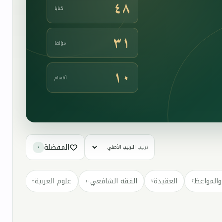
٤٨
كتابا
٣١
مؤلفا
١٠
أقسام
المفضلة
ترتيب
٠
والمواعظ
العقيدة
الفقه الشافعي
علوم العربية
كتب مت
٣
١٠
٧
٢