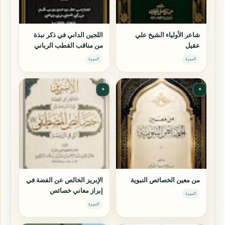
شاعر الأولياء الشيخ علي
اللجين الداني في ذكر نبذة
عقيل
من مناقب القطب الرباني
سيدي الشيخ عبد القادر
السيرة
السيرة
الجيلاني
✦
✦
من معين الخصائص النبوية
الإبريز الخالص عن الفضة في
إبراز معاني خصائص
السيرة
المصطفى التي في الروضة
السيرة