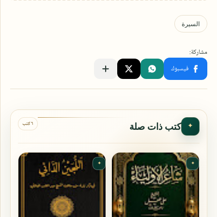
٦ كتب
كتب ذات صلة
✦
✦
✦