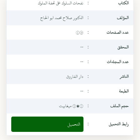
الكتاب
:
نفحات السلوك على تحفة الملوك
المؤلف
:
الدكتور صلاح محمد ابو الحاج
عدد الصفحات
:
٤٥٤
المحقق
:
--
عدد المجلدات
:
--
الناشر
:
دار الفاروق
الطبعة
:
--
حجم الملف
:
٩،١ ميغابيت
رابط التحميل
:
التحميل