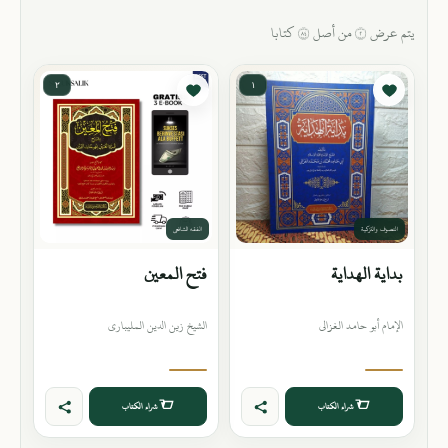
يتم عرض ٢ من أصل ٤٨ كتابا
٢
١
التصوف والتزكية
الفقه الشافعي
بداية الهداية
فتح المعين
الإمام أبو حامد الغزالي
الشيخ زين الدين المليباري
شراء الكتاب
شراء الكتاب