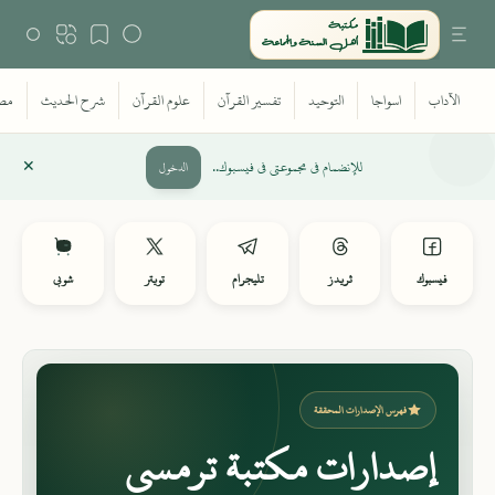
للإنضمام في مجموعتي في فيسبوك..
الدخول
فيسبوك
ثريدز
تليجرام
تويتر
شوبي
فهرس الإصدارات المحققة
إصدارات مكتبة ترمسي