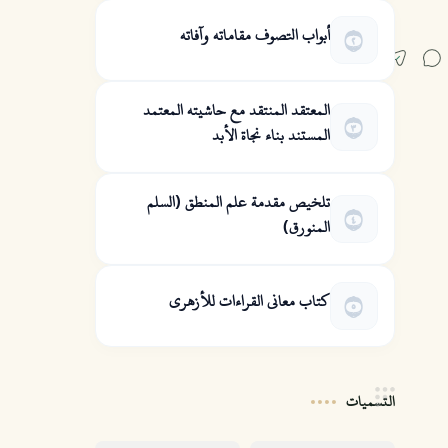
أبواب التصوف مقاماته وآفاته
المعتقد المنتقد مع حاشيته المعتمد
المستند بناء نجاة الأبد
تلخيص مقدمة علم المنطق (السلم
المنورق)
كتاب معاني القراءات للأزهري
التسميات