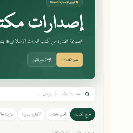
فهرس الإصدارات المحققة
إصدارات مكت
مجموعة مختارة من كتب التراث الإسلامي، 
الوضع الليلي
تصفح الكتب
جميع الكتب
أصول الفقه
الأذكار والسيرة
التربية وال
٣
١
٤٨
يتم عرض ٢ من أصل ٤٨ كتابا