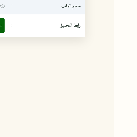
حجم الملف
:
٦،٧ م
رابط التحميل
:
ا