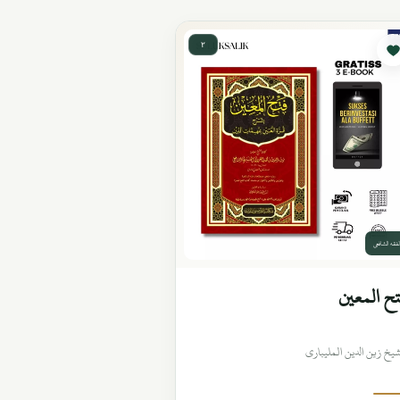
٢
لفقه الشافعي
ح المعين
شيخ زين الدين المليباري