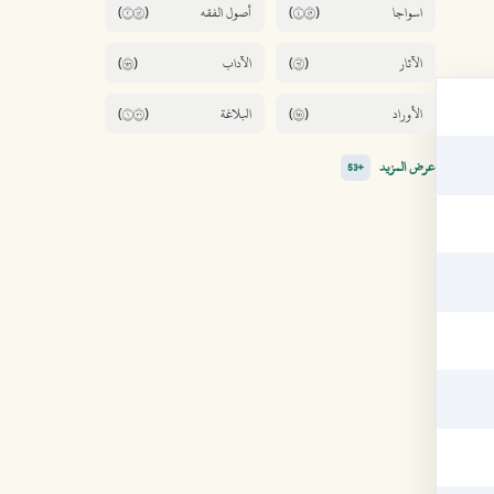
(٢٢٤)
(٤٩٤)
(٦٥١)
(٢٦)
(١١٣)
(١٥٢)