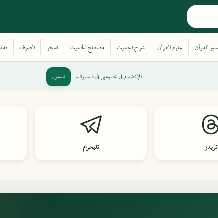
للإنضمام في مجموعتي في فيسبوك..
الدخول
ثريدز
تليجرام