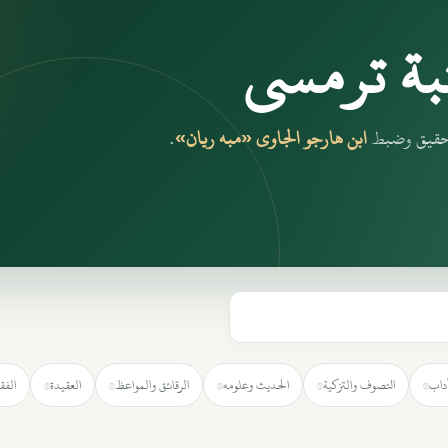
بة ترمسي
بتحقيق وضبط
ابن هارجو الجاوي «مبه ريان»
.
آداب
التصوف والتزكية
الحديث وعلومه
الرقائق والمواعظ
العقيدة
الفق
٧
٢
٧
٦
٥