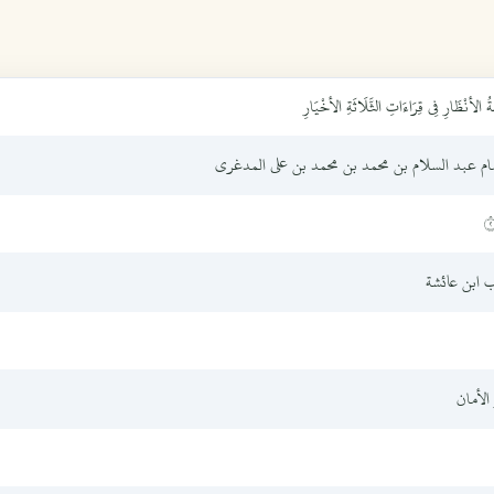
ةُ الأنْظَارِ فِي قِرَاءَاتِ الثَّلَاثَةِ الأخْيَارِ
مام عبد السلام بن محمد بن محمد بن علي المدغري
٢
ب ابن عائشة
 الأمان