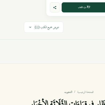
شراء الكتاب
عرض جميع الكتب (٤٨)
التجويد
الصفحة الرئيسية
َارِ فِي قِرَاءَاتِ الثَّلَاثَةِ الأخْيَارِ