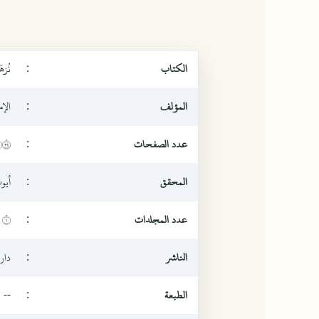
الكتاب
:
نُزهَ
المؤلف
:
الإ
عدد الصفحات
:
٤٣
المحقق
:
أيو
عدد المجلدات
:
١
الناشر
:
دار
الطبعة
:
--