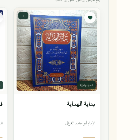
١
التصوف والتزكية
ا
بداية الهداية
فت
الإمام أبو حامد الغزالي
ال