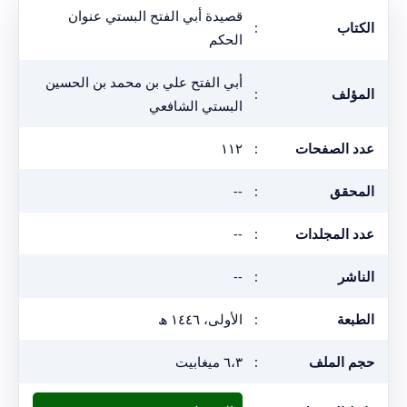
قصيدة أبي الفتح البستي عنوان
الكتاب
:
الحكم
أبي الفتح علي بن محمد بن الحسين
المؤلف
:
البستي الشافعي
عدد الصفحات
:
١١٢
المحقق
:
--
عدد المجلدات
:
--
الناشر
:
--
الطبعة
:
الأولى، ١٤٤٦ ھ
حجم الملف
:
٦،٣ ميغابيت