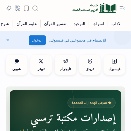
للإنضمام في مجموعتي في فيسبوك..
الدخول
فيسبوك
ثريدز
تليجرام
تويتر
شوبي
فهرس الإصدارات المحققة
إصدارات مكتبة ترمسي