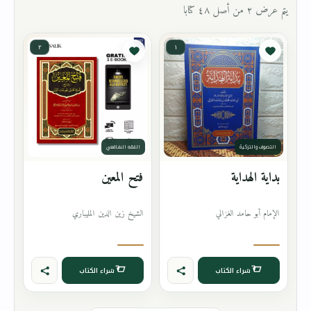
يتم عرض ٢ من أصل ٤٨ كتابا
٢
١
التصوف والتزكية
الفقه الشافعي
بداية الهداية
فتح المعين
الإمام أبو حامد الغزالي
الشيخ زين الدين المليباري
شراء الكتاب
شراء الكتاب