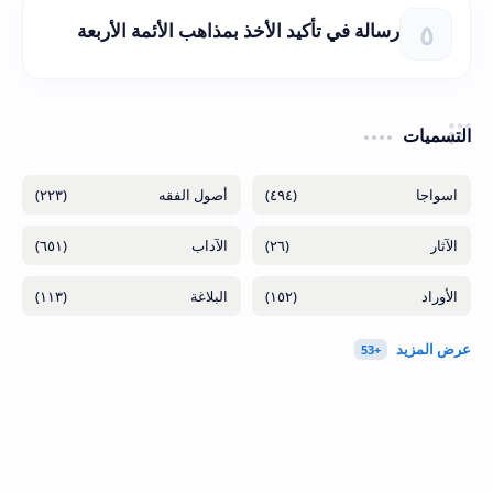
رسالة في تأكيد الأخذ بمذاهب الأئمة الأربعة
التسميات
(٢٢٣)
(٤٩٤)
(٦٥١)
(٢٦)
(١١٣)
(١٥٢)