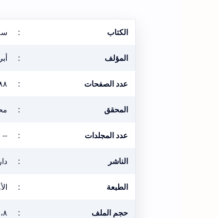
الكتاب
:
سلا
المؤلف
:
أبي
عدد الصفحات
:
٨٨
المحقق
:
مح
عدد المجلدات
:
--
الناشر
:
دار
الطبعة
:
الأول
حجم الملف
:
٧،٨ ميغ