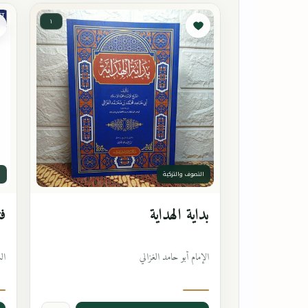
١
التصوف والتزكية
ا
بداية الهداية
فت
الإمام أبو حامد الغزالي
ال