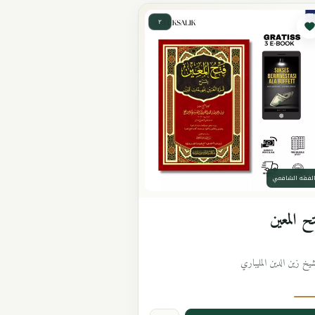
٢
لفقه الشافعي
ح المعين
شيخ زين الدين المليباري