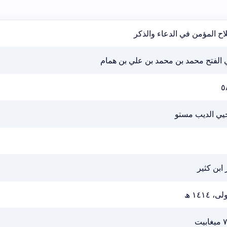
ح المؤمن في الدعاء والذكر
 الفتح محمد بن محمد بن علي بن همام
٥
يي الديب مستو
 ابن كثير
ى، ١٤١٤ ھ
ابيت