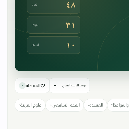
٤٨
كتابا
٣١
مؤلفا
١٠
أقسام
المفضلة
ترتيب
٠
والمواعظ
العقيدة
الفقه الشافعي
علوم العربية
كتب مت
٣
١٠
٧
٢