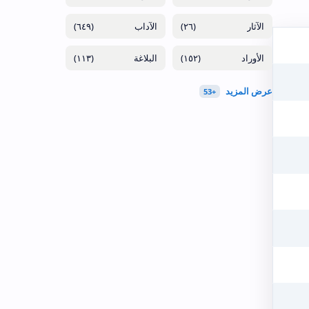
(٦٤٩)
(٢٦)
(١١٣)
(١٥٢)