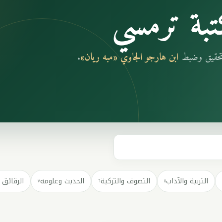
بة ترمسي
بتحقيق وضبط
ابن هارجو الجاوي «مبه ريان»
.
التربية والآداب
التصوف والتزكية
الحديث وعلومه
الرقائق 
٧
٦
٥