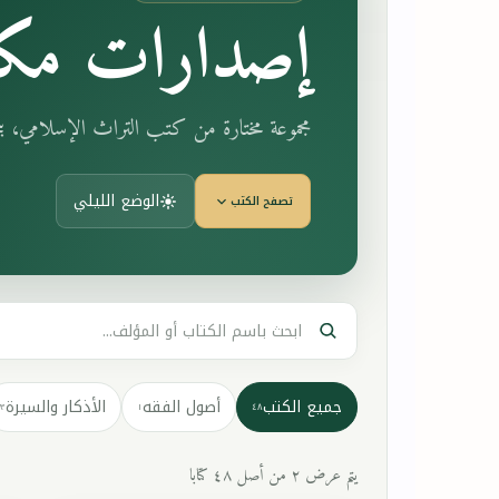
إصدارات مكت
مجموعة مختارة من كتب التراث الإسلامي، 
الوضع الليلي
تصفح الكتب
جميع الكتب
أصول الفقه
الأذكار والسيرة
٣
١
٤٨
يتم عرض ٢ من أصل ٤٨ كتابا