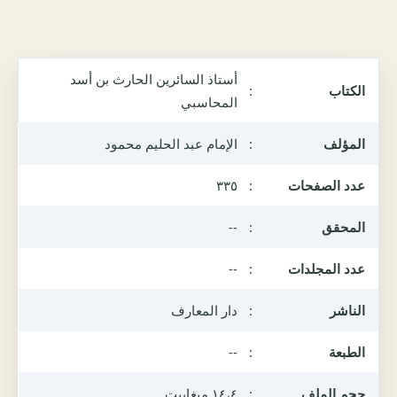
أستاذ السائرين الحارث بن أسد
الكتاب
:
المحاسبي
المؤلف
:
الإمام عبد الحليم محمود
عدد الصفحات
:
٣٣٥
المحقق
:
--
عدد المجلدات
:
--
الناشر
:
دار المعارف
الطبعة
:
--
حجم الملف
:
١٤،٤ ميغابيت