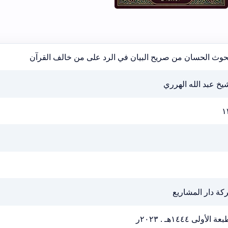
بحوث الحسان من صريح البيان في الرد على من خالف القرآن
يخ عبد الله الهرري
١
كة دار المشاريع
ة الأولى ١٤٤٤هـ . ٢٠٢٣ر