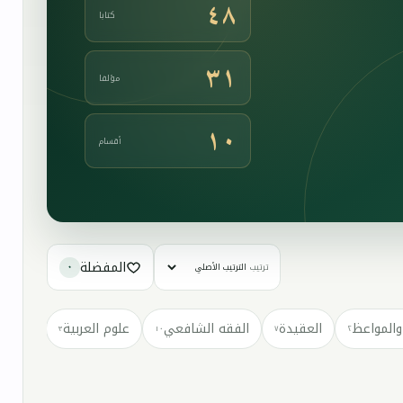
٤٨
كتابا
٣١
مؤلفا
١٠
أقسام
المفضلة
ترتيب
٠
والمواعظ
العقيدة
الفقه الشافعي
علوم العربية
كتب مت
٣
١٠
٧
٢