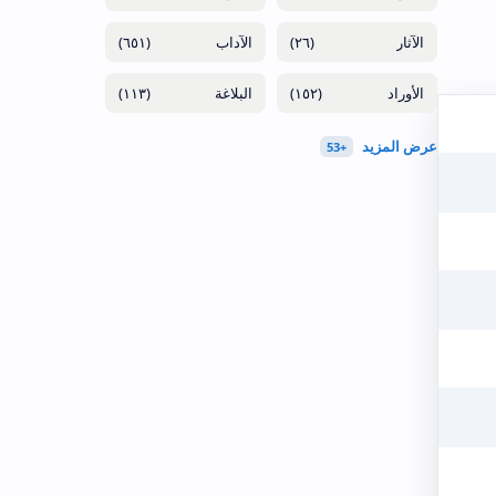
(٦٥١)
(٢٦)
(١١٣)
(١٥٢)