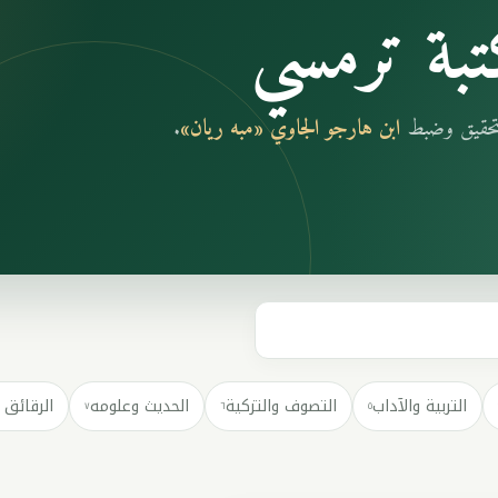
بة ترمسي
بتحقيق وضبط
ابن هارجو الجاوي «مبه ريان»
.
التربية والآداب
التصوف والتزكية
الحديث وعلومه
الرقائق 
٧
٦
٥