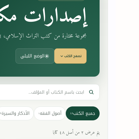
إصدارات مكت
مجموعة مختارة من كتب التراث الإسلامي، 
الوضع الليلي
تصفح الكتب
جميع الكتب
أصول الفقه
الأذكار والسيرة
٣
١
٤٨
يتم عرض ٢ من أصل ٤٨ كتابا