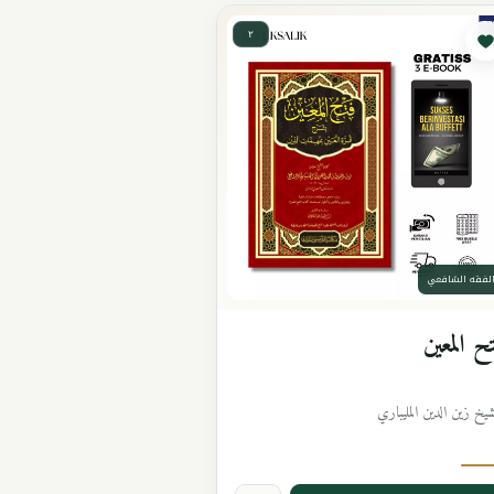
٢
لفقه الشافعي
ح المعين
شيخ زين الدين المليباري