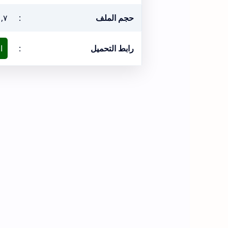
حجم الملف
:
١,٧ ميغا
رابط التحميل
:
ا