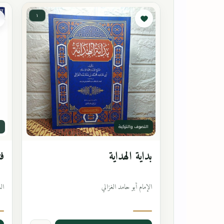
١
التصوف والتزكية
ا
بداية الهداية
فت
الإمام أبو حامد الغزالي
ال